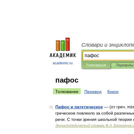
Словари и энциклоп
academic.ru
Толкования
Переводы
пафос
Толкование
Перевод
Книги
Пафос и патетическое
— (от греч. πάτ
71
греческом повлекло за собой различны
речи. С точки зрения школьной теории 
Энциклопедический словарь Ф.А. Брокгауза 