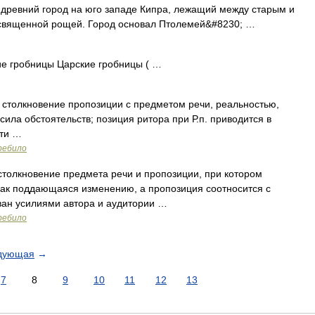
 древний город на юго западе Кипра, лежащий между старым и
 священной рощей. Город основал Птолемей&#8230; …
е гробницы Царские гробницы ( …
 столкновение пропозиции с предметом речи, реальностью,
сила обстоятельств; позиция ритора при Р.п. приводится в
сти …
ребило
столкновение предмета речи и пропозиции, при котором
как поддающаяся изменению, а пропозиция соотносится с
ван усилиями автора и аудитории …
ребило
дующая
→
7
8
9
10
11
12
13