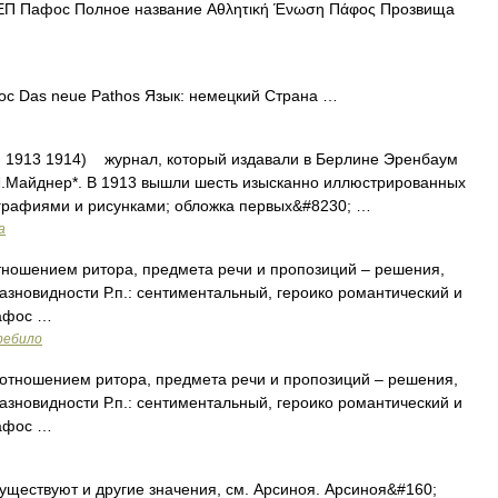
П Пафос Полное название Αθλητική Ένωση Πάφος Прозвища
 Das neue Pathos Язык: немецкий Страна …
, 1913 1914) журнал, который издавали в Берлине Эренбаум
к Л.Майднер*. В 1913 вышли шесть изысканно иллюстрированных
графиями и рисунками; обложка первых&#8230; …
а
ношением ритора, предмета речи и пропозиций – решения,
азновидности Р.п.: сентиментальный, героико романтический и
пафос …
ребило
тношением ритора, предмета речи и пропозиций – решения,
азновидности Р.п.: сентиментальный, героико романтический и
пафос …
уществуют и другие значения, см. Арсиноя. Арсиноя&#160;