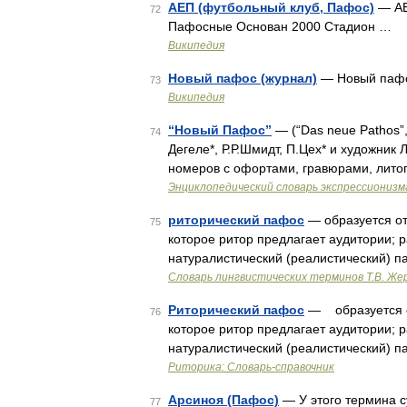
АЕП (футбольный клуб, Пафос)
— АЕ
72
Пафосные Основан 2000 Стадион …
Википедия
Новый пафос (журнал)
— Новый пафос
73
Википедия
“Новый Пафос”
— (“Das neue Pathos”
74
Дегеле*, Р.Р.Шмидт, П.Цех* и художни
номеров с офортами, гравюрами, лито
Энциклопедический словарь экспрессионизм
риторический пафос
— образуется от
75
которое ритор предлагает аудитории; р
натуралистический (реалистический) 
Словарь лингвистических терминов Т.В. Же
Риторический пафос
— образуется о
76
которое ритор предлагает аудитории; р
натуралистический (реалистический) 
Риторика: Словарь-справочник
Арсиноя (Пафос)
— У этого термина с
77