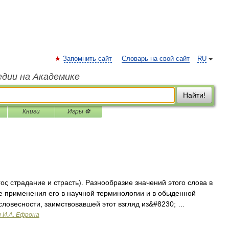
Запомнить сайт
Словарь на свой сайт
RU
едии на Академике
Найти!
Книги
Игры ⚽
ος страдание и страсть). Разнообразие значений этого слова в
е применения его в научной терминологии и в обыденной
словесности, заимствовавшей этот взгляд из&#8230; …
и И.А. Ефрона