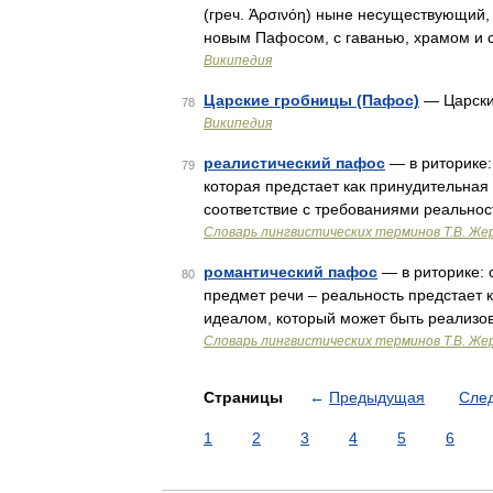
(греч. Ἀρσινόη) ныне несуществующий,
новым Пафосом, с гаванью, храмом и
Википедия
Царские гробницы (Пафос)
— Царски
78
Википедия
реалистический пафос
— в риторике:
79
которая предстает как принудительная 
соответствие с требованиями реально
Словарь лингвистических терминов Т.В. Же
романтический пафос
— в риторике: 
80
предмет речи – реальность предстает 
идеалом, который может быть реализо
Словарь лингвистических терминов Т.В. Же
Страницы
←
Предыдущая
Сле
1
2
3
4
5
6