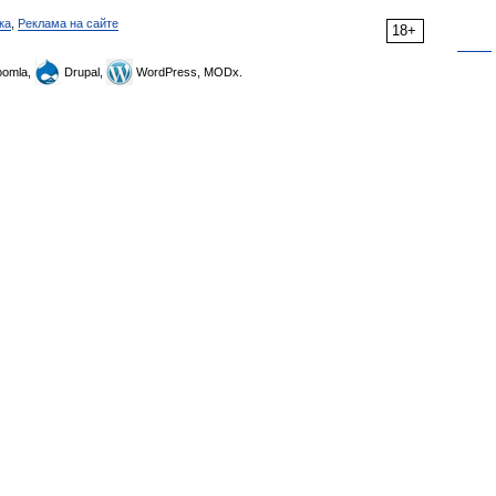
ка
,
Реклама на сайте
18+
omla,
Drupal,
WordPress, MODx.